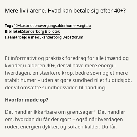
Mere liv i årene: Hvad kan betale sig efter 40+?
Tags
40+
kost
motion
overgangsalder
humør
vægttab
Bibliotek
Skanderborg Bibliotek
I samarbejde med
Skanderborg Debatforum
Et informativt og praktisk foredrag for alle (mænd og
kvinder) i alderen 40+, der vil have mere energi i
hverdagen, en stærkere krop, bedre søvn og et mere
stabilt humør – uden at gøre sundhed til et fuldtidsjob,
der vil omsætte sundhedsviden til handling.
Hvorfor møde op?
Det handler ikke “bare om grøntsager”. Det handler
om, hvordan du får det gjort – også når hverdagen
roder, energien dykker, og sofaen kalder. Du får: