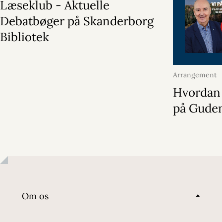
Læseklub - Aktuelle
Debatbøger på Skanderborg
Bibliotek
Arrangement
2026
Hvordan 
på Gude
Om os