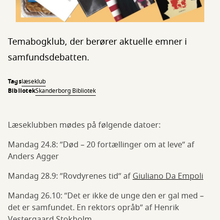
Temabogklub, der berører aktuelle emner i
samfundsdebatten.
Tags
læseklub
Bibliotek
Skanderborg Bibliotek
Læseklubben mødes på følgende datoer:
Mandag 24.8: ”Død – 20 fortællinger om at leve” af
Anders Agger
Mandag 28.9: ”Rovdyrenes tid” af
Giuliano Da Empoli
Mandag 26.10: ”Det er ikke de unge den er gal med –
det er samfundet. En rektors opråb” af Henrik
Vestergaard Stokholm