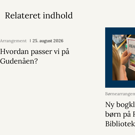
Relateret indhold
Arrangement
25. august 2026
Hvordan passer vi på
Gudenåen?
Børnearrange
januar 2026
Ny bogkl
børn på 
Bibliote